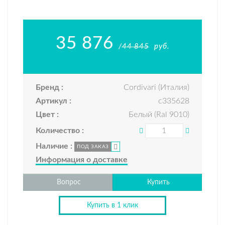
35 876
/
44 845
руб.
Бренд :
Cordivari (Италия)
Артикул :
c335628
Цвет :
Белый (Ral 9010)
Количество :
Наличие :
ПОД ЗАКАЗ
Информация о доставке
Вопрос
Купить
Купить в 1 клик