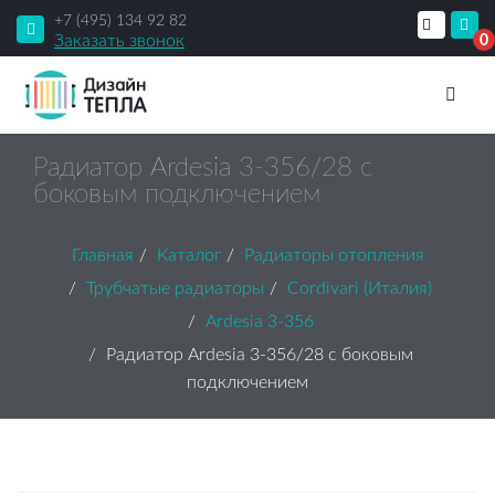
+7 (495) 134 92 82
Заказать звонок
0
Радиатор Ardesia 3-356/28 с
боковым подключением
Главная
Каталог
Радиаторы отопления
Трубчатые радиаторы
Cordivari (Италия)
Ardesia 3-356
Радиатор Ardesia 3-356/28 с боковым
подключением