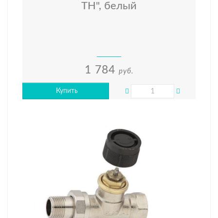
TH", белый
1 784
руб.
Купить