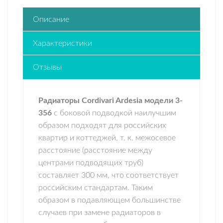
Описание
Характеристики
Отзывы
Радиаторы Cordivari Ardesia модели 3-
356
с боковой подводкой наилучшим
образом подходят для российских
квартир и коттеджей, т. к. межосевое
расстояние (расстояние между
центрами подводящих труб)
составляет 300 мм, что соответствует
российским стандартам. Таким
образом в подавляющем большинстве
случаев при замене радиаторов в