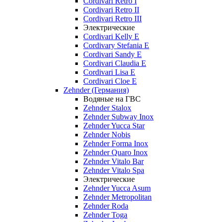
Cordivari Retro I
Cordivari Retro II
Cordivari Retro III
Электрические
Cordivari Kelly E
Cordivary Stefania E
Cordivari Sandy E
Cordivari Claudia E
Cordivari Lisa E
Cordivari Cloe E
Zehnder (Германия)
Водяные на ГВС
Zehnder Stalox
Zehnder Subway Inox
Zehnder Yucca Star
Zehnder Nobis
Zehnder Forma Inox
Zehnder Quaro Inox
Zehnder Vitalo Bar
Zehnder Vitalo Spa
Электрические
Zehnder Yucca Asum
Zehnder Metropolitan
Zehnder Roda
Zehnder Toga