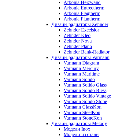
Arbonia Heizwand
Arbonia Entreetherm
Arbonia Flagtherm
Arbonia Plantherm
Дизайн-радиаторы Zehnder
Zehnder Excelsior
Zehnder Kleo
Zehnder Nova
Zehnder Plano
Zehnder Bank-Radiator
Дизайн-радиаторы Varmann
Varmann Diagram
Varmann Mercury
Varmann Maritime
Varmann Solido
Varmann Solido Glass
Varmann Solido Bless
Varmann Solido Vintage
Varmann Solido Stone
Varmann GlassKon
Varmann SteelKon
Varmann StoneKon
Дизайн-радиаторы Melody
Модели Inox
Модели из стали