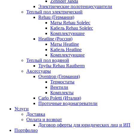
Zehnder Janda
Электрические полотенцесушители
Теплый пол электрический
Rehau (Германия)
Маты Rehau Solelec
Кабель Rehau Solelec
Комплектуюшие
Heatline (Россия)
Маты Heatline
Кабель Heatline
Комплектующие
Теплый пол водяной
Трубы Rehau Rautherm
Аксессуары
Oventrop (Германия)
Термостаты
Вентили
Комплекты
Carlo Poletti (Италия)
Проточные водонагреватели
Услуги
Доставка
Оплата и возврат
Договор оферты для юридических лиц и ИП
Портфолио