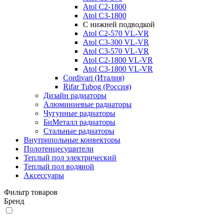
Atol C2-1800
Atol C3-1800
С нижней подводкой
Atol C2-570 VL-VR
Atol C3-300 VL-VR
Atol C3-570 VL-VR
Atol C2-1800 VL-VR
Atol C3-1800 VL-VR
Cordivari (Италия)
Rifar Tubog (Россия)
Дизайн радиаторы
Алюминиевые радиаторы
Чугунные радиаторы
БиМеталл радиаторы
Стальные радиаторы
Внутрипольные конвекторы
Полотенцесушители
Теплый пол электрический
Теплый пол водяной
Аксессуары
Фильтр товаров
Бренд