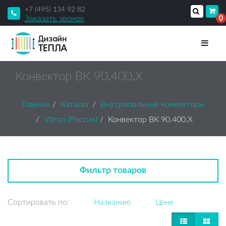
+7 (495) 134 92 82
Заказать звонок
0
Конвектор ВК 90.400.X
Главная
Каталог
Внутрипольные конвекторы
Vitron (Россия)
Конвектор ВК 90.400.X
Фильтр товаров
Сортировать по:
Названию
Цене