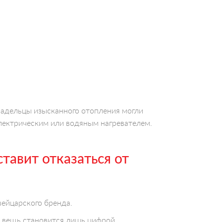
дельцы изысканного отопления могли
электрическим или водяным нагревателем.
тавит отказаться от
вейцарского бренда.
вещь становится лишь цифрой...