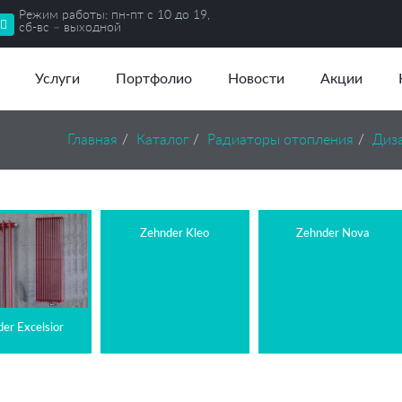
Режим работы: пн-пт с 10 до 19,
сб-вс – выходной
Услуги
Портфолио
Новости
Акции
Главная
Каталог
Радиаторы отопления
Диз
Zehnder Kleo
Zehnder Nova
er Excelsior