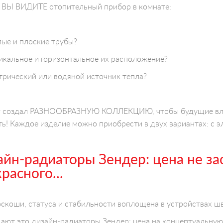
ВЫ ВИДИТЕ отопительный прибор в комнате:
лые и плоские трубы?
икальное и горизонтальное их расположение?
трический или водяной источник тепла?
r создал РАЗНООБРАЗНУЮ КОЛЛЕКЦИЮ, чтобы будущие вла
ь! Каждое изделие можно приобрести в двух вариантах: с 
йн-радиаторы Зендер: цена не зас
расного...
скоши, статуса и стабильности воплощена в устройствах ш
ют это дизайн-радиаторы Зендер: цена на концептуальную 