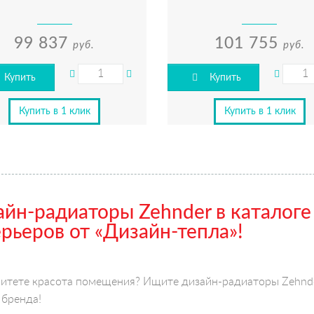
99 837
101 755
руб.
руб.
Купить
Купить
Купить в 1 клик
Купить в 1 клик
йн-радиаторы Zehnder в каталоге
рьеров от «Дизайн-тепла»!
итете красота помещения? Ищите дизайн-радиаторы Zehnde
бренда!