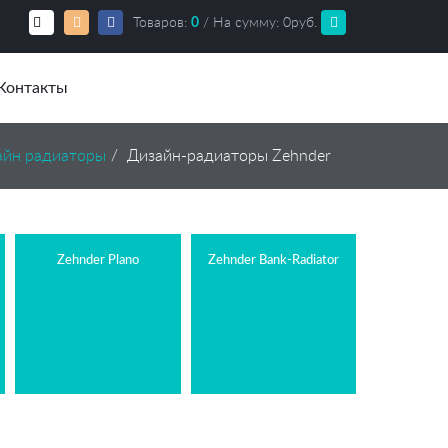
Товаров:
0
/ На сумму:
0
руб.
Контакты
айн радиаторы
Дизайн-радиаторы Zehnder
Zehnder Plano
Zehnder Bank-Radiator