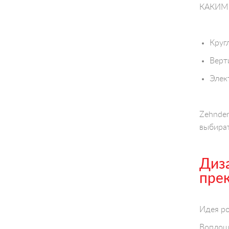
КАКИМ 
Круг
Верт
Элек
Zehnde
выбират
Диза
прек
Идея ро
Воплоща