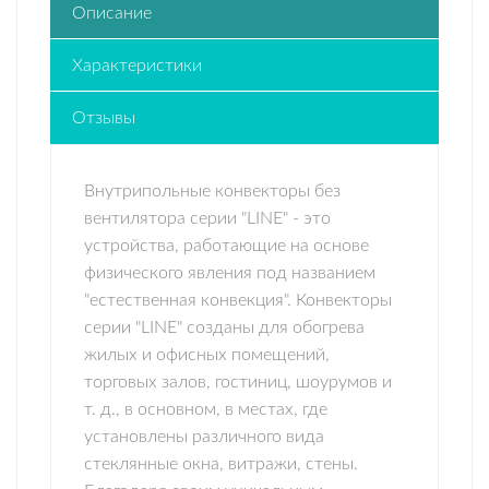
Описание
Характеристики
Отзывы
Внутрипольные конвекторы без
вентилятора серии "LINE" - это
устройства, работающие на основе
физического явления под названием
"естественная конвекция". Конвекторы
серии "LINE" созданы для обогрева
жилых и офисных помещений,
торговых залов, гостиниц, шоурумов и
т. д., в основном, в местах, где
установлены различного вида
стеклянные окна, витражи, стены.