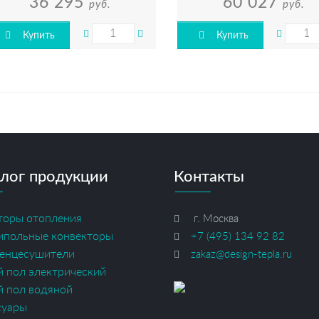
36 295
60 027
руб.
руб.
Купить
Купить
лог продукции
Контакты
торы отопления
г. Москва
ипольные конвекторы
+7 (495) 134 92 82
енцесушители
zakaz@design-tepla.ru
й пол электрический
й пол водяной
суары