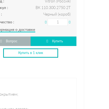
д :
Vitron (Россия)
кул :
ВК 110.300.2750 2Т
 :
Черный (короб)
чество :
рмация о доставке
Вопрос
Купить
Купить в 1 клик
окрытием;
ния или дерева;