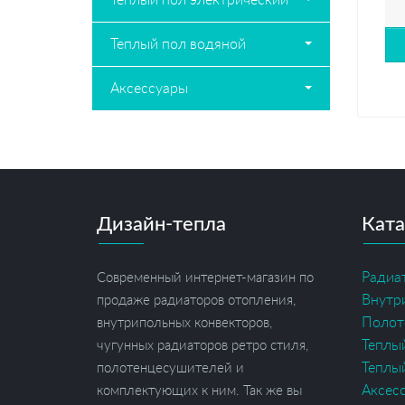
Теплый пол водяной
Аксессуары
Дизайн-тепла
Ката
Радиа
Современный интернет-магазин по
Внутр
продаже радиаторов отопления,
Полот
внутрипольных конвекторов,
Теплы
чугунных радиаторов ретро стиля,
Теплы
полотенцесушителей и
Аксес
комплектующих к ним. Так же вы