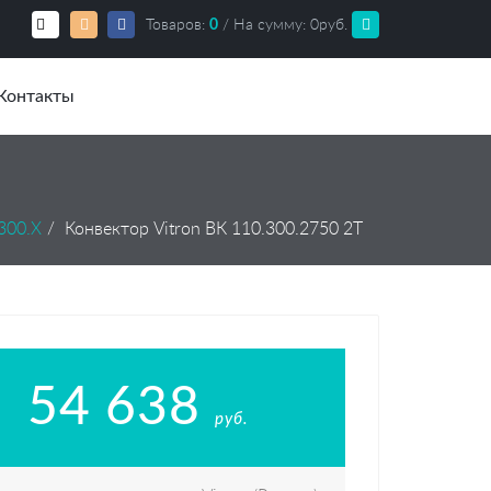
Товаров:
0
/ На сумму:
0
руб.
Контакты
300.Х
Конвектор Vitron ВК 110.300.2750 2Т
54 638
руб.