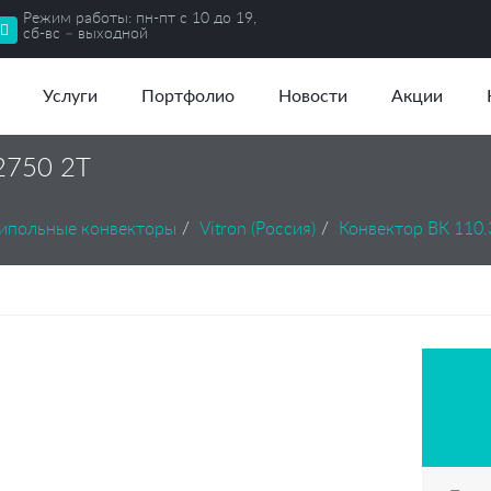
Режим работы: пн-пт с 10 до 19,
сб-вс – выходной
Услуги
Портфолио
Новости
Акции
.2750 2Т
ипольные конвекторы
Vitron (Россия)
Конвектор ВК 110.