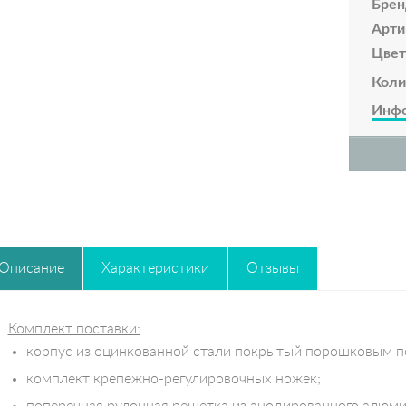
Брен
Арти
Цвет
Коли
Инфо
Описание
Характеристики
Отзывы
Комплект поставки:
корпус из оцинкованной стали покрытый порошковым п
комплект крепежно-регулировочных ножек;
поперечная рулонная решетка из анодированного алюми