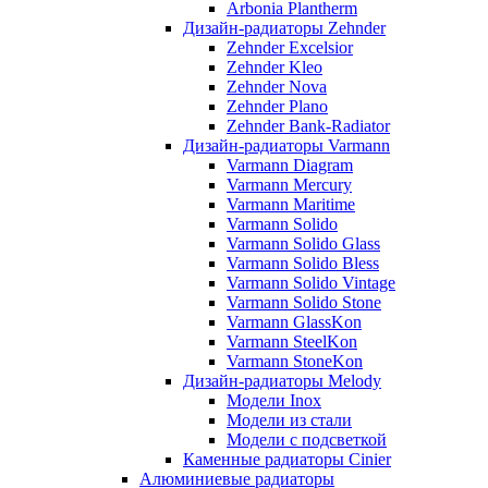
Arbonia Plantherm
Дизайн-радиаторы Zehnder
Zehnder Excelsior
Zehnder Kleo
Zehnder Nova
Zehnder Plano
Zehnder Bank-Radiator
Дизайн-радиаторы Varmann
Varmann Diagram
Varmann Mercury
Varmann Maritime
Varmann Solido
Varmann Solido Glass
Varmann Solido Bless
Varmann Solido Vintage
Varmann Solido Stone
Varmann GlassKon
Varmann SteelKon
Varmann StoneKon
Дизайн-радиаторы Melody
Модели Inox
Модели из стали
Модели с подсветкой
Каменные радиаторы Cinier
Алюминиевые радиаторы