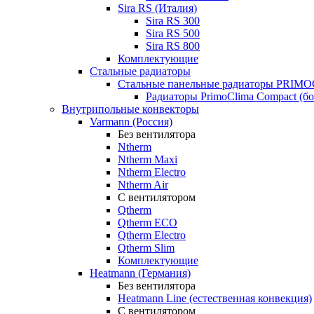
Sira RS (Италия)
Sira RS 300
Sira RS 500
Sira RS 800
Комплектующие
Стальные радиаторы
Стальные панельные радиаторы PRIM
Радиаторы PrimoClima Compact (б
Внутрипольные конвекторы
Varmann (Россия)
Без вентилятора
Ntherm
Ntherm Maxi
Ntherm Electro
Ntherm Air
С вентилятором
Qtherm
Qtherm ECO
Qtherm Electro
Qtherm Slim
Комплектующие
Heatmann (Германия)
Без вентилятора
Heatmann Line (естественная конвекция)
С вентилятором