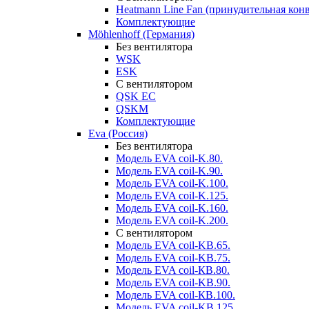
Heatmann Line Fan (принудительная кон
Комплектующие
Möhlenhoff (Германия)
Без вентилятора
WSK
ESK
С вентилятором
QSK EC
QSKM
Комплектующие
Eva (Россия)
Без вентилятора
Модель EVA coil-K.80.
Модель EVA coil-K.90.
Модель EVA coil-K.100.
Модель EVA coil-K.125.
Модель EVA coil-K.160.
Модель EVA coil-K.200.
С вентилятором
Модель EVA coil-KВ.65.
Модель EVA coil-KВ.75.
Модель EVA coil-КВ.80.
Модель EVA coil-KВ.90.
Модель EVA coil-КВ.100.
Модель EVA coil-KВ.125.