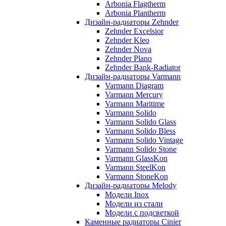
Arbonia Flagtherm
Arbonia Plantherm
Дизайн-радиаторы Zehnder
Zehnder Excelsior
Zehnder Kleo
Zehnder Nova
Zehnder Plano
Zehnder Bank-Radiator
Дизайн-радиаторы Varmann
Varmann Diagram
Varmann Mercury
Varmann Maritime
Varmann Solido
Varmann Solido Glass
Varmann Solido Bless
Varmann Solido Vintage
Varmann Solido Stone
Varmann GlassKon
Varmann SteelKon
Varmann StoneKon
Дизайн-радиаторы Melody
Модели Inox
Модели из стали
Модели с подсветкой
Каменные радиаторы Cinier