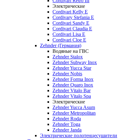
Cordivari Retro III
Электрические
Cordivari Kelly E
Cordivary Stefania E
Cordivari Sandy E
Cordivari Claudia E
Cordivari Lisa E
Cordivari Cloe E
Zehnder (Германия)
Водяные на ГВС
Zehnder Stalox
Zehnder Subway Inox
Zehnder Yucca Star
Zehnder Nobis
Zehnder Forma Inox
Zehnder Quaro Inox
Zehnder Vitalo Bar
Zehnder Vitalo Spa
Электрические
Zehnder Yucca Asum
Zehnder Metropolitan
Zehnder Roda
Zehnder Toga
Zehnder Janda
Электрические полотенцесушители