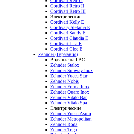
Cordivari Retro I
Cordivari Retro II
Cordivari Retro III
Электрические
Cordivari Kelly E
Cordivary Stefania E
Cordivari Sandy E
Cordivari Claudia E
Cordivari Lisa E
Cordivari Cloe E
Zehnder (Германия)
Водяные на ГВС
Zehnder Stalox
Zehnder Subway Inox
Zehnder Yucca Star
Zehnder Nobis
Zehnder Forma Inox
Zehnder Quaro Inox
Zehnder Vitalo Bar
Zehnder Vitalo Spa
Электрические
Zehnder Yucca Asum
Zehnder Metropolitan
Zehnder Roda
Zehnder Toga