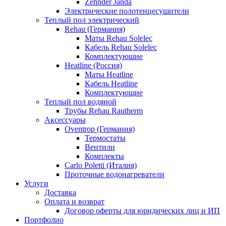
Zehnder Janda
Электрические полотенцесушители
Теплый пол электрический
Rehau (Германия)
Маты Rehau Solelec
Кабель Rehau Solelec
Комплектуюшие
Heatline (Россия)
Маты Heatline
Кабель Heatline
Комплектующие
Теплый пол водяной
Трубы Rehau Rautherm
Аксессуары
Oventrop (Германия)
Термостаты
Вентили
Комплекты
Carlo Poletti (Италия)
Проточные водонагреватели
Услуги
Доставка
Оплата и возврат
Договор оферты для юридических лиц и ИП
Портфолио