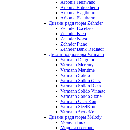
Arbonia Heizwand
Arbonia Entreetherm
Arbonia Flagtherm
Arbonia Plantherm
Дизайн-радиаторы Zehnder
Zehnder Excelsior
Zehnder Kleo
Zehnder Nova
Zehnder Plano
Zehnder Bank-Radiator
Дизайн-радиаторы Varmann
Varmann Diagram
Varmann Mercury
Varmann Maritime
Varmann Solido
Varmann Solido Glass
Varmann Solido Bless
Varmann Solido Vintage
Varmann Solido Stone
Varmann GlassKon
Varmann SteelKon
Varmann StoneKon
Дизайн-радиаторы Melody
Модели Inox
Модели из стали