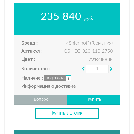
235 840
руб.
Бренд :
Möhlenhoff (Германия)
Артикул :
QSK EC-320-110-2750
Цвет :
Алюминий
Количество :
Наличие :
ПОД ЗАКАЗ
Информация о доставке
Вопрос
Купить
Купить в 1 клик