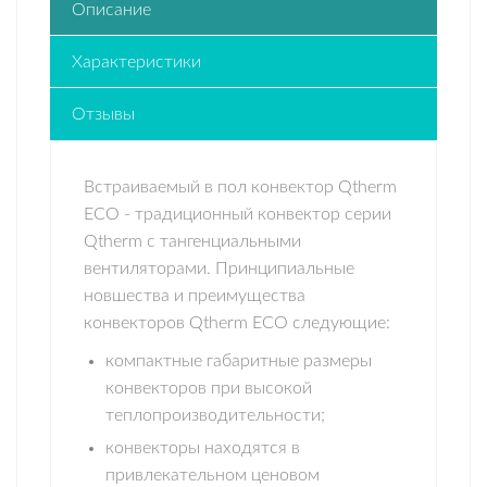
Описание
Характеристики
Отзывы
Встраиваемый в пол конвектор Qtherm
ECO - традиционный конвектор серии
Qtherm с тангенциальными
вентиляторами. Принципиальные
новшества и преимущества
конвекторов Qtherm ECO следующие:
компактные габаритные размеры
конвекторов при высокой
теплопроизводительности;
конвекторы находятся в
привлекательном ценовом