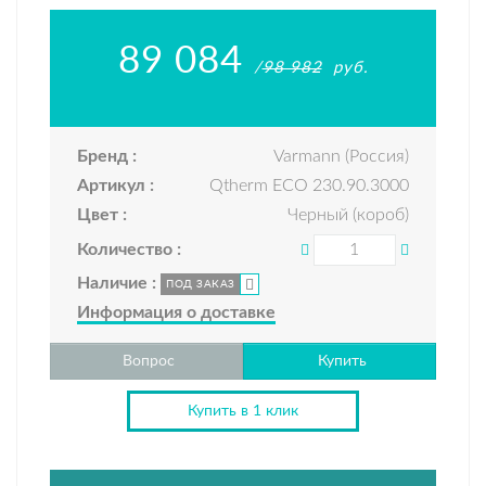
89 084
/
98 982
руб.
Бренд :
Varmann (Россия)
Артикул :
Qtherm ECO 230.90.3000
Цвет :
Черный (короб)
Количество :
Наличие :
ПОД ЗАКАЗ
Информация о доставке
Вопрос
Купить
Купить в 1 клик