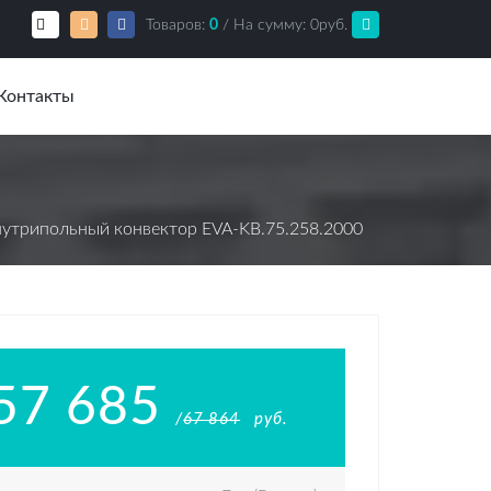
Товаров:
0
/ На сумму:
0
руб.
Контакты
утрипольный конвектор EVA-KВ.75.258.2000
57 685
/
67 864
руб.