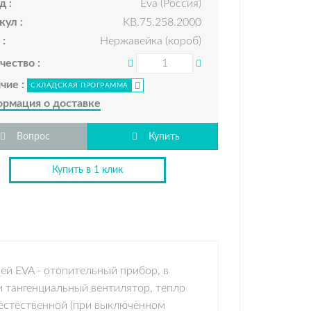
д :
Eva (Россия)
кул :
KВ.75.258.2000
 :
Нержавейка (короб)
чество :
чие :
СКЛАДСКАЯ ПРОГРАММА
рмация о доставке
Вопрос
Купить
Купить в 1 клик
ей EVA - отопительный прибор, в
 тангенциальный вентилятор, тепло
 естественной (при выключенном