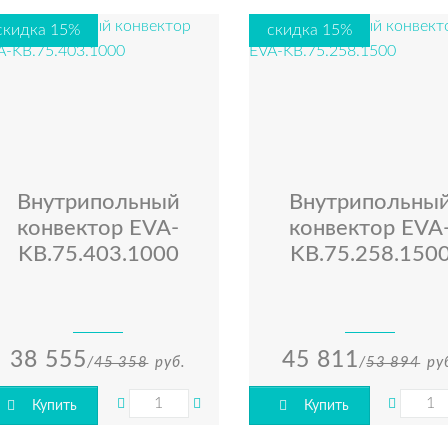
скидка 15%
скидка 15%
Внутрипольный
Внутрипольны
конвектор EVA-
конвектор EVA
KВ.75.403.1000
KВ.75.258.150
38 555
45 811
/
45 358
руб.
/
53 894
ру
Купить
Купить