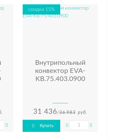
скидка 15%
й
Внутрипольный
-
конвектор EVA-
0
KВ.75.403.0900
31 436
б.
/
36 983
руб.
Купить