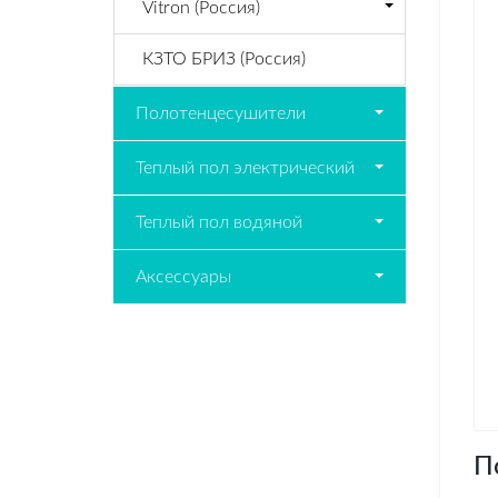
Vitron (Россия)
КЗТО БРИЗ (Россия)
Полотенцесушители
Теплый пол электрический
Теплый пол водяной
Аксессуары
П