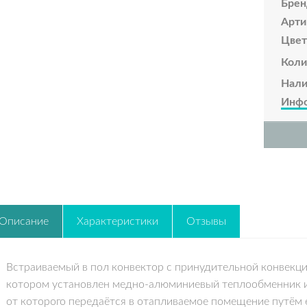
Брен
Арти
Цвет
Коли
Нали
Инфо
Описание
Характеристики
Отзывы
Встраиваемый в пол конвектор с принудительной конвекци
котором установлен медно-алюминиевый теплообменник и
от которого передаётся в отапливаемое помещение путём