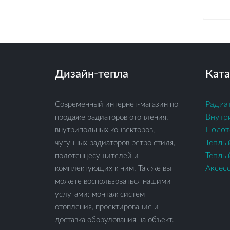
Дизайн-тепла
Ката
Радиа
Современный интернет-магазин по
Внутр
продаже радиаторов отопления,
Полот
внутрипольных конвекторов,
Теплы
чугунных радиаторов ретро стиля,
Теплы
полотенцесушителей и
Аксес
комплектующих к ним. Так же вы
можете воспользоваться нашими
услугами: монтаж систем
отопления, проектирование и
доставка оборудования на объект.