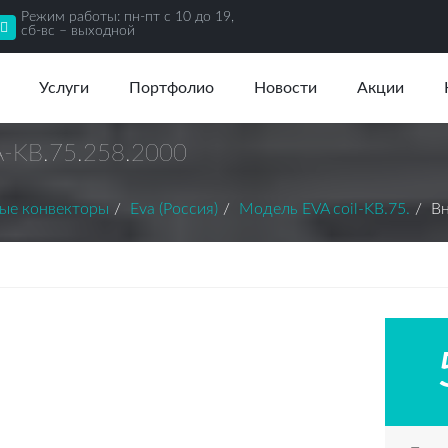
Режим работы: пн-пт с 10 до 19,
сб-вс – выходной
Услуги
Портфолио
Новости
Акции
A-KВ.75.258.2000
ые конвекторы
Eva (Россия)
Модель EVA coil-KВ.75.
Вн