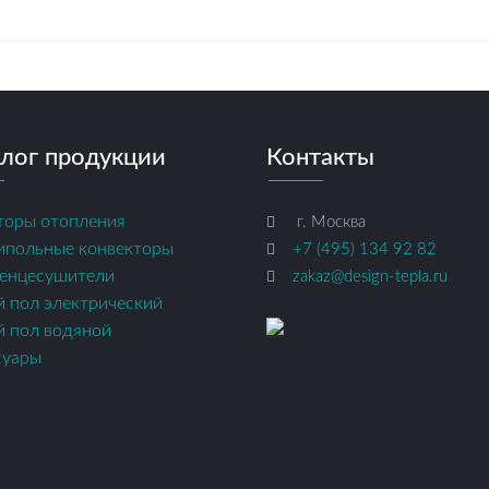
лог продукции
Контакты
торы отопления
г. Москва
ипольные конвекторы
+7 (495) 134 92 82
енцесушители
zakaz@design-tepla.ru
й пол электрический
й пол водяной
суары