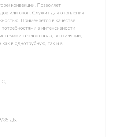
оре) конвекции. Позволяет
адов или окон. Cлужит для отопления
жностью. Применяется в качестве
 потребностями в интенсивности
стемами тёплого пола, вентиляции,
как в однотрубную, так и в
°С;
9/35 дБ.