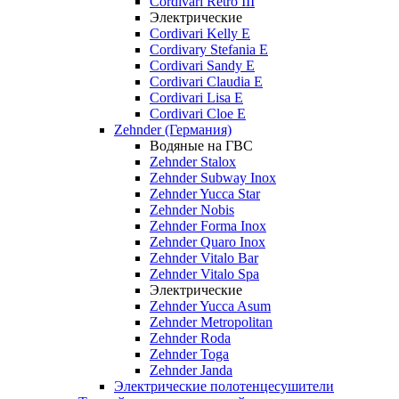
Cordivari Retro III
Электрические
Cordivari Kelly E
Cordivary Stefania E
Cordivari Sandy E
Cordivari Claudia E
Cordivari Lisa E
Cordivari Cloe E
Zehnder (Германия)
Водяные на ГВС
Zehnder Stalox
Zehnder Subway Inox
Zehnder Yucca Star
Zehnder Nobis
Zehnder Forma Inox
Zehnder Quaro Inox
Zehnder Vitalo Bar
Zehnder Vitalo Spa
Электрические
Zehnder Yucca Asum
Zehnder Metropolitan
Zehnder Roda
Zehnder Toga
Zehnder Janda
Электрические полотенцесушители