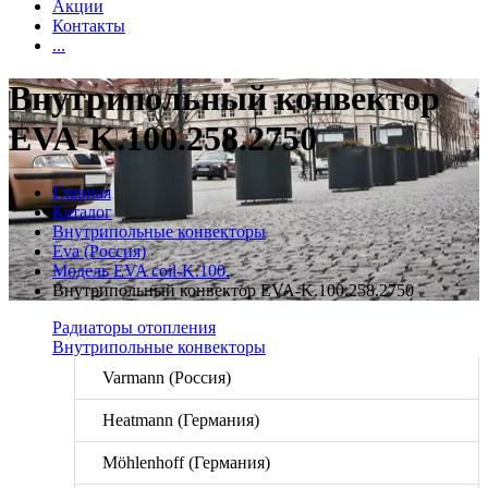
Акции
Контакты
...
Внутрипольный конвектор
EVA-K.100.258.2750
Главная
Каталог
Внутрипольные конвекторы
Eva (Россия)
Модель EVA coil-K.100.
Внутрипольный конвектор EVA-K.100.258.2750
Радиаторы отопления
Внутрипольные конвекторы
Varmann (Россия)
Heatmann (Германия)
Möhlenhoff (Германия)