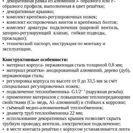
• декоративная рамка из алюминия J- образного или F-
образного профиля, выполненная в цвет решётки;
• декоративные крышки;
• комплект крепёжно-регулировочных ножек;
• комплект юстировочных винтов и крепёжных болтов;
• комплект арматуры подключения (шаровой вентиль,
запорно-регулирующий клапан, гибкие подводы,
прокладки);
• технический паспорт, инструкция по монтажу и
эксплуатации.
Конструктивные особенности:
• материал корпуса- нержавеющая сталь толщиной 0,8 мм;
• материал решётки- анодированный алюминий, дерево (дуб),
нержавеющая сталь;
• регулировка корпуса по высоте от 0 до 33,5 мм за счёт
специальных регулировочных ножек;
• подключение теплообменника- G1/2’ ’ (наружная резьба);
• применение материалов с повышеными теплопередающими
свойствами (Сu- медь, Al- алюминий) и стойких к коррозии;
• съёмный медно-алюминиевый теплообменник;
• диаметр труб теплообменника 22 мм;
• использование декоративных крышек позволяет скрыть
трубную проводку, вентили, электрическое подключение;
• в месте контакта решётки с корпусом устанавливается лента