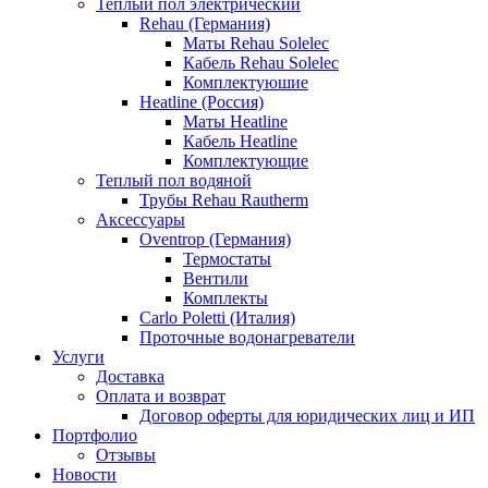
Теплый пол электрический
Rehau (Германия)
Маты Rehau Solelec
Кабель Rehau Solelec
Комплектуюшие
Heatline (Россия)
Маты Heatline
Кабель Heatline
Комплектующие
Теплый пол водяной
Трубы Rehau Rautherm
Аксессуары
Oventrop (Германия)
Термостаты
Вентили
Комплекты
Carlo Poletti (Италия)
Проточные водонагреватели
Услуги
Доставка
Оплата и возврат
Договор оферты для юридических лиц и ИП
Портфолио
Отзывы
Новости