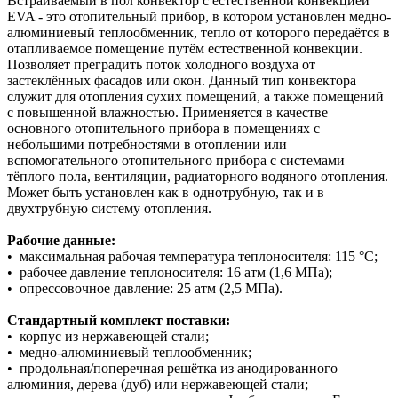
Встраиваемый в пол конвектор с естественной конвекцией
EVA - это отопительный прибор, в котором установлен медно-
алюминиевый теплообменник, тепло от которого передаётся в
отапливаемое помещение путём естественной конвекции.
Позволяет преградить поток холодного воздуха от
застеклённых фасадов или окон. Данный тип конвектора
служит для отопления сухих помещений, а также помещений
с повышенной влажностью. Применяется в качестве
основного отопительного прибора в помещениях с
небольшими потребностями в отоплении или
вспомогательного отопительного прибора с системами
тёплого пола, вентиляции, радиаторного водяного отопления.
Может быть установлен как в однотрубную, так и в
двухтрубную систему отопления.
Рабочие данные:
• максимальная рабочая температура теплоносителя: 115 °С;
• рабочее давление теплоносителя: 16 атм (1,6 МПа);
• опрессовочное давление: 25 атм (2,5 МПа).
Стандартный комплект поставки:
• корпус из нержавеющей стали;
• медно-алюминиевый теплообменник;
• продольная/поперечная решётка из анодированного
алюминия, дерева (дуб) или нержавеющей стали;