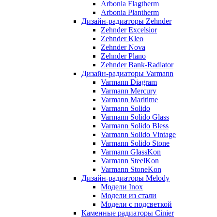
Arbonia Flagtherm
Arbonia Plantherm
Дизайн-радиаторы Zehnder
Zehnder Excelsior
Zehnder Kleo
Zehnder Nova
Zehnder Plano
Zehnder Bank-Radiator
Дизайн-радиаторы Varmann
Varmann Diagram
Varmann Mercury
Varmann Maritime
Varmann Solido
Varmann Solido Glass
Varmann Solido Bless
Varmann Solido Vintage
Varmann Solido Stone
Varmann GlassKon
Varmann SteelKon
Varmann StoneKon
Дизайн-радиаторы Melody
Модели Inox
Модели из стали
Модели с подсветкой
Каменные радиаторы Cinier