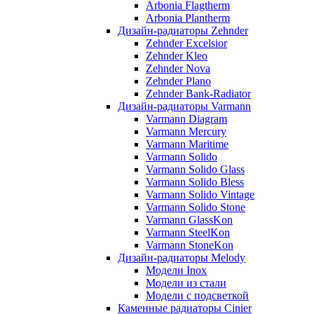
Arbonia Flagtherm
Arbonia Plantherm
Дизайн-радиаторы Zehnder
Zehnder Excelsior
Zehnder Kleo
Zehnder Nova
Zehnder Plano
Zehnder Bank-Radiator
Дизайн-радиаторы Varmann
Varmann Diagram
Varmann Mercury
Varmann Maritime
Varmann Solido
Varmann Solido Glass
Varmann Solido Bless
Varmann Solido Vintage
Varmann Solido Stone
Varmann GlassKon
Varmann SteelKon
Varmann StoneKon
Дизайн-радиаторы Melody
Модели Inox
Модели из стали
Модели с подсветкой
Каменные радиаторы Cinier