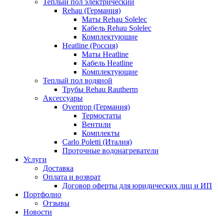
Теплый пол электрический
Rehau (Германия)
Маты Rehau Solelec
Кабель Rehau Solelec
Комплектуюшие
Heatline (Россия)
Маты Heatline
Кабель Heatline
Комплектующие
Теплый пол водяной
Трубы Rehau Rautherm
Аксессуары
Oventrop (Германия)
Термостаты
Вентили
Комплекты
Carlo Poletti (Италия)
Проточные водонагреватели
Услуги
Доставка
Оплата и возврат
Договор оферты для юридических лиц и ИП
Портфолио
Отзывы
Новости