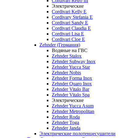
Cordivari Retro III
Электрические
Cordivari Kelly E
Cordivary Stefania E
Cordivari Sandy E
Cordivari Claudia E
Cordivari Lisa E
Cordivari Cloe E
Zehnder (Германия)
Водяные на ГВС
Zehnder Stalox
Zehnder Subway Inox
Zehnder Yucca Star
Zehnder Nobis
Zehnder Forma Inox
Zehnder Quaro Inox
Zehnder Vitalo Bar
Zehnder Vitalo Spa
Электрические
Zehnder Yucca Asum
Zehnder Metropolitan
Zehnder Roda
Zehnder Toga
Zehnder Janda
Электрические полотенцесушители